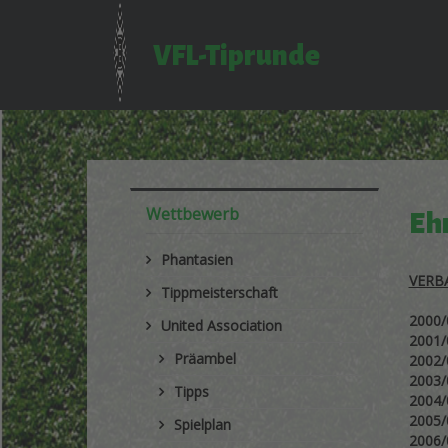
VFL-Tiprunde
Wettbewerb
Ehr
Phantasien
VERB
Tippmeisterschaft
2000
United Association
2001
Präambel
2002
2003
Tipps
2004
2005
Spielplan
2006