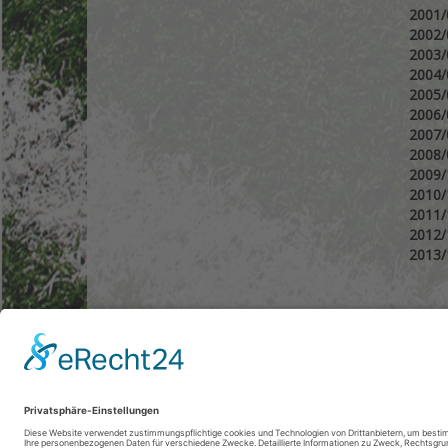
2001
2002
2003
2004
2005
2006
2007
2008
2009
2010
2011
2012
2013
NAVIGATION