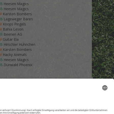
FB
Heesen Magics
FB
Heesen Magics
FV
Karsten Bombers
FB
Lageweger Bären
FV
Knops Pingels
FV
Bahia Leson
FB
Beenen AG
FV
Guitar Ela
FB
Hirschler
Hühnchen
FV
Karsten Bombers
FV
Hacky Animals
FB
Heesen Magics
FB
Dünwald Phoenix