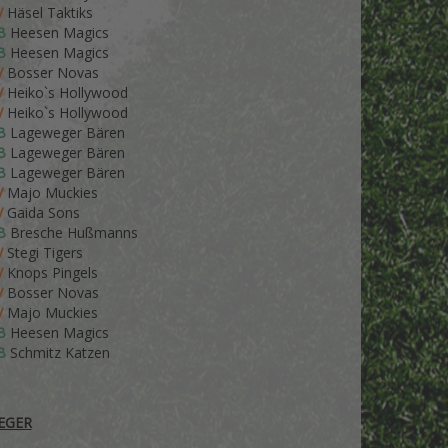
V
Häsel Taktiks
B
Heesen Magics
B
Heesen Magics
V
Bosser Novas
V
Heiko`s Hollywood
V
Heiko`s Hollywood
B
Lageweger Bären
B
Lageweger Bären
B
Lageweger Bären
V
Majo Muckies
V
Gaida Sons
B
Bresche Hußmanns
V
Stegi Tigers
V
Knops Pingels
V
Bosser Novas
V
Majo Muckies
B
Heesen Magics
B
Schmitz Katzen
EGER