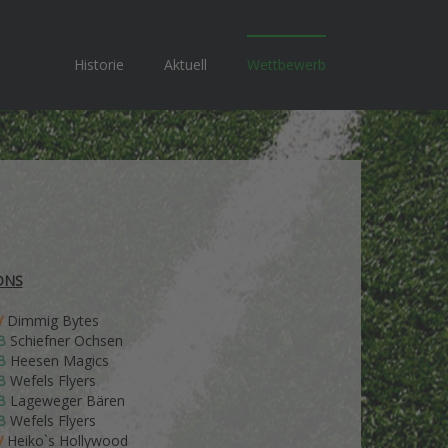
Historie
Aktuell
Wettbewerb
ONS
V
Dimmig Bytes
B
Schiefner Ochsen
B
Heesen Magics
B
Wefels Flyers
B
Lageweger Bären
B
Wefels Flyers
V
Heiko`s Hollywood