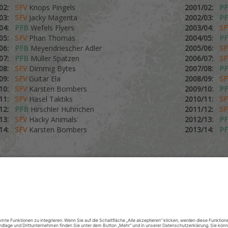
/02:
SFV
Knops Pingels
2001/02:
P
/03:
SFV
Jacky Magenta
2002/03:
P
/04:
PFB
Wefels Flyers
2003/04:
S
/05:
SFV
Phan Thomas
2004/05:
P
/06:
PFB
Meyendriescher Adler
2005/06:
S
/07:
PFB
Müller Spatzen
2006/07:
S
/08:
SFV
Dimmig Bytes
2007/08:
P
/09:
SFV
Guitar Ela
2008/09:
S
/10:
SFV
Karsten Bombers
2009/10:
P
/11:
SFV
Häsel Taktiks
2010/11:
S
/12:
PFB
Hirschler Hühnchen
2011/12:
S
/13:
SFV
Hacky Animals
2012/13:
P
/14:
SFV
Karsten Bombers
2013/14:
P
INFORMATIONEN