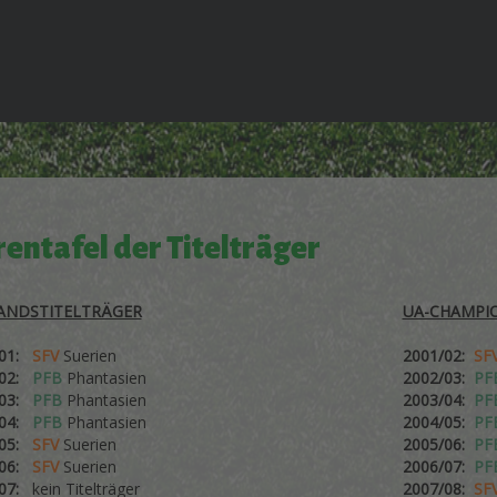
entafel der Titelträger
ANDSTITELTRÄGER
UA-CHAMPI
/01:
SFV
Suerien
2001/02:
SF
/02:
PFB
Phantasien
2002/03:
PF
/03:
PFB
Phantasien
2003/04:
PF
/04:
PFB
Phantasien
2004/05:
PF
/05:
SFV
Suerien
2005/06:
PF
/06:
SFV
Suerien
2006/07:
PF
/07:
kein Titelträger
2007/08:
SF