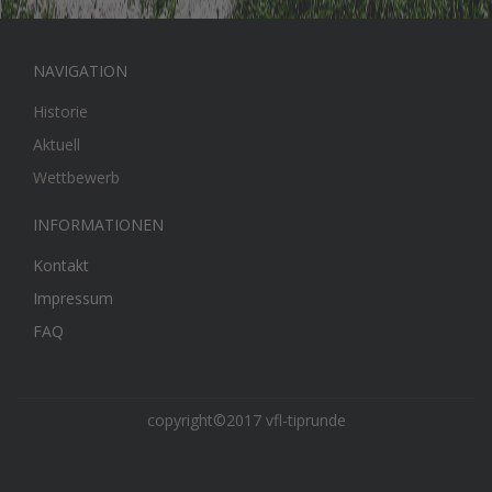
NAVIGATION
Historie
Aktuell
Wettbewerb
INFORMATIONEN
Kontakt
Impressum
FAQ
copyright©2017 vfl-tiprunde