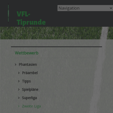
VFL-
Tiprunde
Wettbewerb
Phantasien
Präambel
Tipps
Spielpläne
Superliga
Zweite Liga