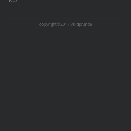
FAQ
copyright©2017 vfl-tiprunde