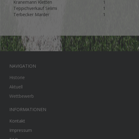
Kranemann Kletten
1
Teppichverkauf Selimi
1
Terbecker Marder
1
NAVIGATION
Historie
Aktuell
Wettbewerb
INFORMATIONEN
Kontakt
Impressum